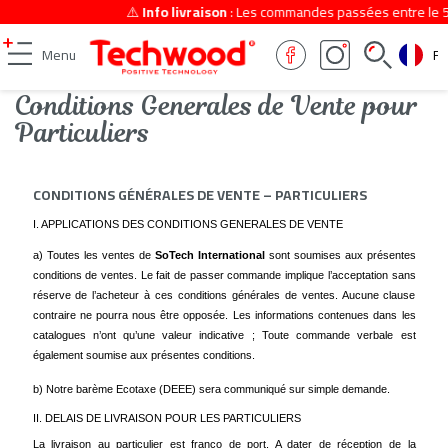
⚠️
Info livraison
: Les commandes passées entre le 5 et l
FR
Menu
Conditions Generales de Vente pour
Particuliers
CONDITIONS GÉNÉRALES DE VENTE – PARTICULIERS
I. APPLICATIONS DES CONDITIONS GENERALES DE VENTE
a) Toutes les ventes de
SoTech International
sont soumises aux présentes
conditions de ventes. Le fait de passer commande implique l’acceptation sans
réserve de l’acheteur à ces conditions générales de ventes. Aucune clause
contraire ne pourra nous être opposée. Les informations contenues dans les
catalogues n’ont qu’une valeur indicative ; Toute commande verbale est
également soumise aux présentes conditions.
b) Notre barème Ecotaxe (DEEE) sera communiqué sur simple demande.
II. DELAIS DE LIVRAISON POUR LES PARTICULIERS
La livraison au particulier est franco de port. A dater de réception de la