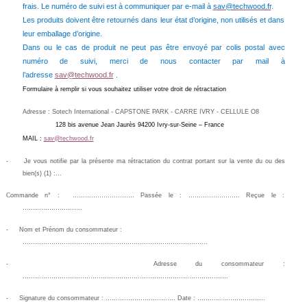
frais. Le numéro de suivi est à communiquer par e-mail à
sav@techwood.fr
.
Les produits doivent être retournés dans leur état d’origine, non utilisés et dans
leur emballage d’origine.
Dans ou le cas de produit ne peut pas être envoyé par colis postal avec
numéro de suivi, merci de nous contacter par mail à
l’adresse
sav@techwood.fr
.
Formulaire à remplir si vous souhaitez utiliser votre droit de rétractation
Adresse : Sotech International - CAPSTONE PARK - CARRE IVRY - CELLULE O8
128 bis avenue Jean Jaurès 94200 Ivry-sur-Seine – France
MAIL :
sav@techwood.fr
-
Je vous notifie par la présente ma rétractation du contrat portant sur la vente
du ou des
bien(s) (1) :...
C
ommande n° : ………………………… Passée le : ……………………. Reçue le :
………………………..
-
Nom et Prénom du consommateur :
……………………………………………………………………………...
-
Adresse du consommateur :
……………………………………………………………………………………….
-
Signature du consommateur : ……………………………. Date : ……………………………