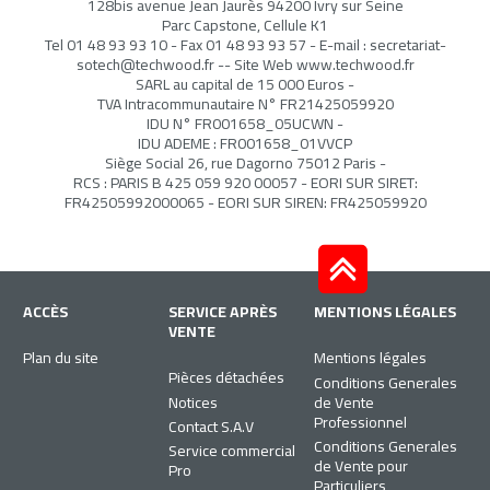
128bis avenue Jean Jaurès 94200 Ivry sur Seine
Parc Capstone, Cellule K1
Tel
01 48 93 93 10
- Fax 01 48 93 93 57 - E-mail :
secretariat-
sotech@techwood.fr
-- Site Web www.techwood.fr
SARL au capital de 15 000 Euros -
TVA Intracommunautaire N° FR21425059920
IDU N° FR001658_05UCWN -
IDU ADEME : FR001658_01VVCP
Siège Social 26, rue Dagorno 75012 Paris -
RCS : PARIS B 425 059 920 00057 - EORI SUR SIRET:
FR42505992000065 - EORI SUR SIREN: FR425059920
ACCÈS
SERVICE APRÈS
MENTIONS LÉGALES
VENTE
Plan du site
Mentions légales
Pièces détachées
Conditions Generales
Notices
de Vente
Professionnel
Contact S.A.V
Conditions Generales
Service commercial
de Vente pour
Pro
Particuliers