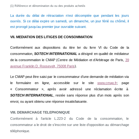
(1) Référence et dénomination du ou des produits achetés
La durée du délai de rétractation n’est décomptée que pendant les jours
ouvrés. Si ce délai expire un samedi, un dimanche, un jour férié ou chômé, il
est prorogé jusqu’au premier jour ouvrable suivant.
VII. MEDIATION DES LITIGES DE CONSOMMATION
Conformément aux dispositions du titre Ier du livre VI du Code de la
consommation,
SOTECH INTERNATIONAL
a désigné en qualité de médiateur
de la consommation le CMAP (Centre de Médiation et d’Arbitrage de Paris,
39
avenue Franklin D. Roosevelt, 75008 Paris
).
Le CMAP peut être saisi par le consommateur d’une demande de médiation via
le formulaire en ligne, accessible sur le site
www.cmap.fr
; page
« Consommateur », après avoir adressé une réclamation écrite à
SOTECH INTERNATIONAL
,
restée sans réponse plus d’un mois après son
envoi, ou ayant obtenu une réponse insatisfaisante.
VIII. DEMARCHAGE TELEPHONIQUE
Conformément à l'article L.223-2 du Code de la consommation, le
consommateur a le droit de s'inscrire sur une liste d'opposition au démarchage
téléphonique.