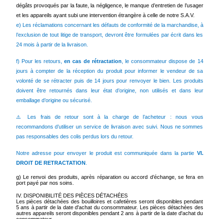
dégâts provoqués par la faute, la négligence, le manque d’entretien de l’usager
et les appareils ayant subi une intervention étrangère à celle de notre S.A.V.
e) Les réclamations concernant les défauts de conformité de la marchandise, à
l’exclusion de tout litige de transport, devront être formulées par écrit dans les
24 mois à partir de la livraison.
f) Pour les retours,
en cas de rétractation
, le consommateur dispose de 14
jours à compter de la réception du produit pour informer le vendeur de sa
volonté de se rétracter puis de 14 jours pour renvoyer le bien. Les produits
doivent être retournés dans leur état d’origine, non utilisés et dans leur
emballage d’origine ou sécurisé.
Les frais de retour sont à la charge de l’acheteur : nous vous
⚠️
recommandons d’utiliser un service de livraison avec suivi. Nous ne sommes
pas responsables des colis perdus lors du retour.
Notre adresse pour envoyer le produit est communiquée dans la partie
VI.
DROIT DE RETRACTATION
.
g) Le renvoi des produits, après réparation ou accord d’échange, se fera en
port payé par nos soins.
IV. DISPONIBILITÉ DES PIÈCES DÉTACHÉES
Les pièces détachées des bouilloires et cafetières seront disponibles pendant
5 ans à partir de la date d'achat du consommateur. Les pièces détachées des
autres appareils seront disponibles pendant 2 ans à partir de la date d'achat du