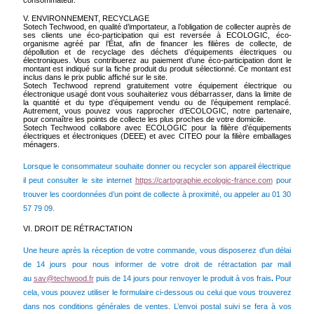
consommateur.
V. ENVIRONNEMENT, RECYCLAGE
Sotech Techwood, en qualité d’importateur, a l’obligation de collecter auprès de
ses clients une éco-participation qui est reversée à ECOLOGIC, éco-
organisme agréé par l’État, afin de financer les filières de collecte, de
dépollution et de recyclage des déchets d’équipements électriques ou
électroniques. Vous contribuerez au paiement d’une éco-participation dont le
montant est indiqué sur la fiche produit du produit sélectionné. Ce montant est
inclus dans le prix public affiché sur le site.
Sotech Techwood reprend gratuitement votre équipement électrique ou
électronique usagé dont vous souhaiteriez vous débarrasser, dans la limite de
la quantité et du type d’équipement vendu ou de l’équipement remplacé.
Autrement, vous pouvez vous rapprocher d’ECOLOGIC, notre partenaire,
pour connaître les points de collecte les plus proches de votre domicile.
Sotech Techwood collabore avec ECOLOGIC pour la filière d’équipements
électriques et électroniques (DEEE) et avec CITEO pour la filière emballages
ménagers.
Lorsque le consommateur souhaite donner ou recycler son appareil électrique
il peut consulter le site internet
https://cartographie.ecologic-france.com
pour
trouver les coordonnées d’un point de collecte à proximité, ou appeler au 01 30
57 79 09.
VI. DROIT DE RÉTRACTATION
Une heure après la réception de votre commande, vous disposerez d'un délai
de 14 jours pour nous informer de votre droit de rétractation par mail
au
sav@techwood.fr
puis de 14 jours pour renvoyer le produit à vos frais
.
Pour
cela, vous pouvez utiliser le formulaire ci-dessous ou celui que vous trouverez
dans nos conditions générales de ventes. L’envoi postal suivi se fera à vos